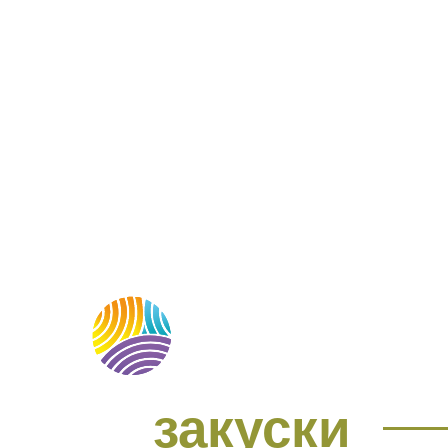
МЕНЮ
О НАС
М
закуски