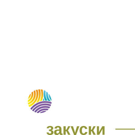
МЕНЮ
О НАС
М
закуски