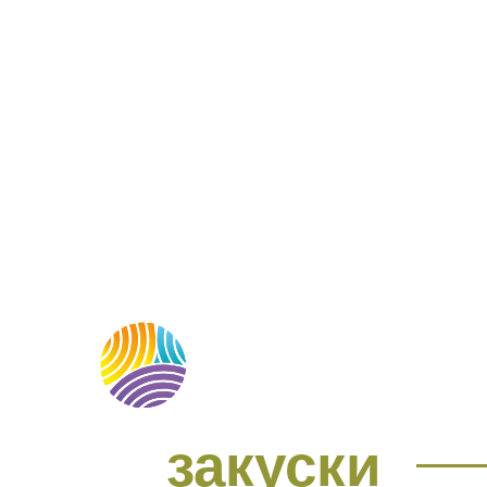
МЕНЮ
О НАС
М
закуски