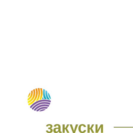
МЕНЮ
О НАС
М
закуски