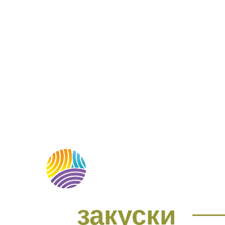
МЕНЮ
О НАС
М
закуски